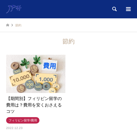
検索
節約
節約
【期間別】フィリピン留学の
費用は？費用を安くおさえる
コツ
フィリピン留学/費用
2022.12.23