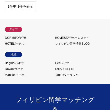
1件中 1件を表示
タイプ
DORMITORY/寮
HOMESTAY/ホームステイ
HOTEL/ホテル
フィリピン留学情報BLOG
地域
Baguio/バギオ
Cebu/セブ
Davao/ダバオ
Iloilo/イロイロ
Manila/ マニラ
Tarlac/ターラック
フィリピン留学マッチング
RSS